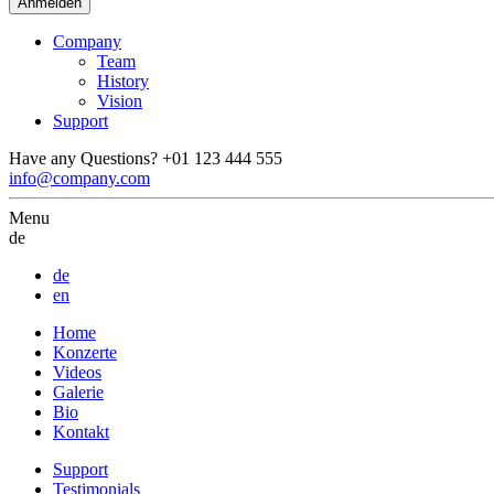
Company
Team
History
Vision
Support
Have any Questions?
+01 123 444 555
info@company.com
Menu
de
de
en
Home
Konzerte
Videos
Galerie
Bio
Kontakt
Support
Testimonials